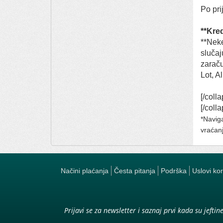
Po pr
**Kred
**Neke
slučaj
zaraču
Lot, Ali
[/coll
[/colla
*Naviga
vraćanj
Načini plaćanja
Česta pitanja
Podrška
Uslovi ko
Prijavi se za newsletter i saznaj prvi kada su jeftin