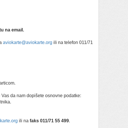
u na email.
na
aviokarte@aviokarte.org
ili na telefon 011/71
articom.
limo Vas da nam dopišete osnovne podatke:
tnika.
karte.org
ili na
faks 011/71 55 499
.