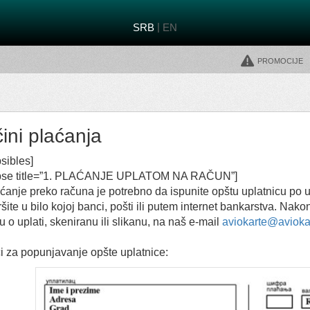
|
SRB
EN
Promocije
ini plaćanja
psibles]
apse title=”1. PLAĆANJE UPLATOM NA RAČUN”]
ćanje preko računa je potrebno da ispunite opštu uplatnicu po 
ršite u bilo kojoj banci, pošti ili putem internet bankarstva. N
u o uplati, skeniranu ili slikanu, na naš e-mail
aviokarte@avioka
 za popunjavanje opšte uplatnice: