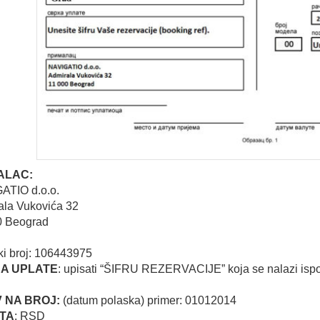
ALAC:
ATIO d.o.o.
ala Vukovića 32
0 Beograd
i broj: 106443975
A UPLATE
: upisati “ŠIFRU REZERVACIJE” koja se nalazi ispo
V NA BROJ:
(datum polaska) primer: 01012014
TA
: RSD