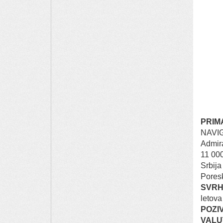
PRIM
NAVIG
Admir
11 00
Srbija
Poresk
SVRH
letova
POZI
VALU