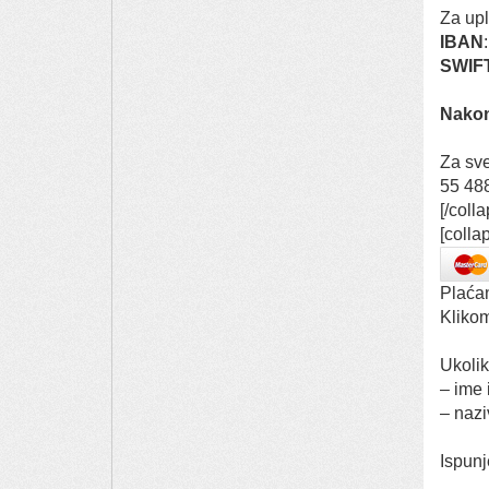
Za upl
IBAN
SWIF
Nakon
Za sve
55 488
[/coll
[coll
Plaćan
Kliko
Ukolik
– ime 
– nazi
Ispunj