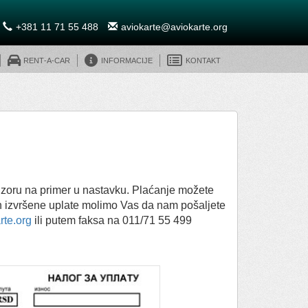
+381 11 71 55 488
aviokarte@aviokarte.org
Rent-A-Car
Informacije
Kontakt
uzoru na primer u nastavku. Plaćanje možete
akon izvršene uplate molimo Vas da nam pošaljete
rte.org
ili putem faksa na 011/71 55 499