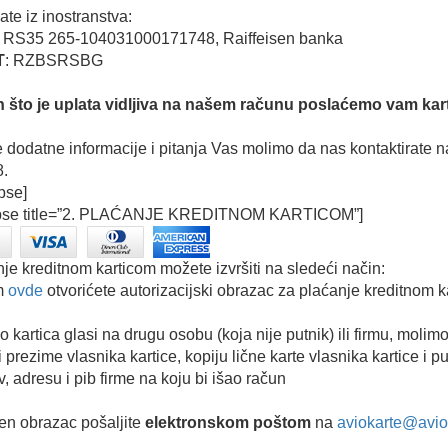
ate iz inostranstva:
: RS35 265-104031000171748, Raiffeisen banka
T
: RZBSRSBG
 što je uplata vidljiva na našem računu poslaćemo vam kart
 dodatne informacije i pitanja Vas molimo da nas kontaktirate 
.
apse]
apse title=”2. PLAĆANJE KREDITNOM KARTICOM”]
je kreditnom karticom možete izvršiti na sledeći način:
m
ovde
otvorićete autorizacijski obrazac za plaćanje kreditnom k
o kartica glasi na drugu osobu (koja nije putnik) ili firmu, mo
i prezime vlasnika kartice, kopiju lične karte vlasnika kartice i pu
v, adresu i pib firme na koju bi išao račun
en obrazac pošaljite
elektronskom poštom
na
aviokarte@avio