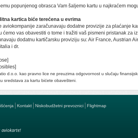
ijemu popunjenog obrasca Vam šaljemo kartu u najkraćem mog
itna kartica biće terećena u evrima
 aviokompanije zaračunavaju dodatne provizije za plaćanje kart
u ćemo vas obavestiti o tome i tražiti vaš pismeni pristanak za
navaju dodatnu kartičarsku proviziju su: Air France, Austrian Airl
talia i dr.
apse]
psibles]
tio d.o.o. kao pravno lice ne preuzima odgovornost u slučaju finansijs
u sredstava za kartu bićete obavešteni.
rišćenja
Kontakt
Niskobudžetni prevoznici
Flightmap
e aviokarte!