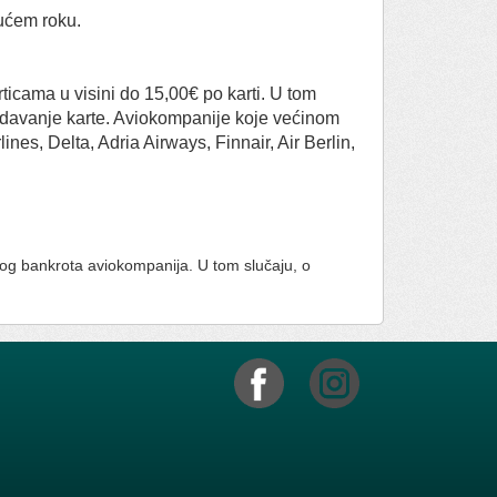
ućem roku.
icama u visini do 15,00€ po karti. U tom
 izdavanje karte. Aviokompanije koje većinom
ines, Delta, Adria Airways, Finnair, Air Berlin,
kog bankrota aviokompanija. U tom slučaju, o