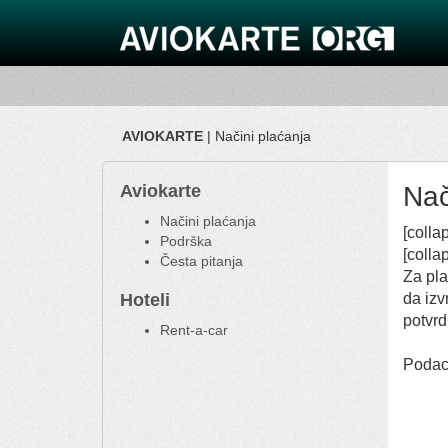
AVIOKARTE
| Načini plaćanja
Aviokarte
Nač
Načini plaćanja
[colla
Podrška
[coll
Česta pitanja
Za pla
Hoteli
da izv
potvrd
Rent-a-car
Podaci