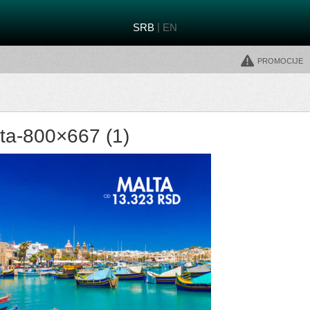
|
SRB
EN
Promocije
ta-800×667 (1)