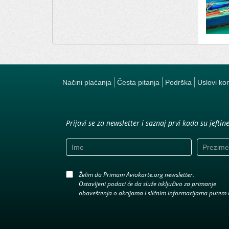
Načini plaćanja
Česta pitanja
Podrška
Uslovi ko
Prijavi se za newsletter i saznaj prvi kada su jeftin
Želim da Primam Aviokarte.org newsletter.
Ostavljeni podaci će da služe isključivo za primanje
obaveštenja o akcijama i sličnim informacijama putem 