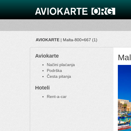
AVIOKARTE
| Malta-800×667 (1)
Aviokarte
Mal
Načini plaćanja
Podrška
Česta pitanja
Hoteli
Rent-a-car