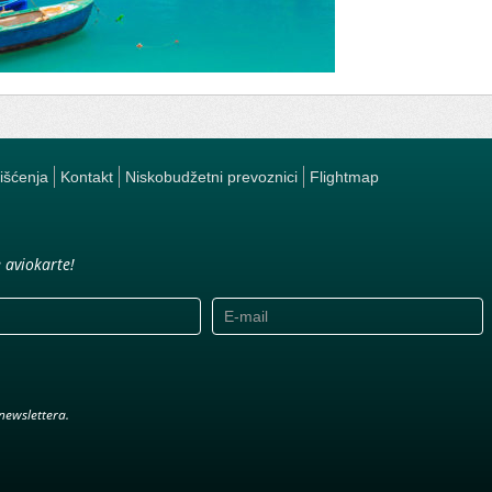
rišćenja
Kontakt
Niskobudžetni prevoznici
Flightmap
e aviokarte!
newslettera.