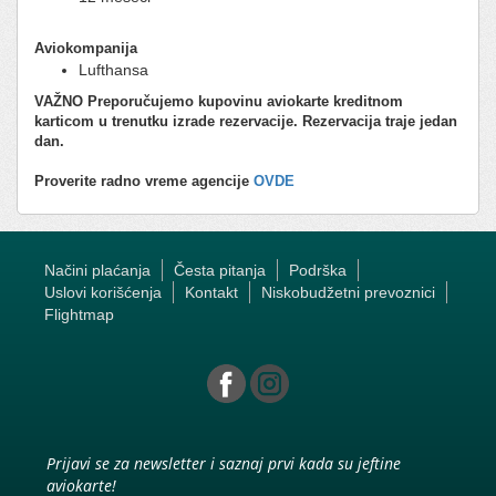
Aviokompanija
Lufthansa
VAŽNO
Preporučujemo kupovinu aviokarte kreditnom
karticom u trenutku izrade rezervacije. Rezervacija traje jedan
dan.
Proverite radno vreme agencije
OVDE
Načini plaćanja
Česta pitanja
Podrška
Uslovi korišćenja
Kontakt
Niskobudžetni prevoznici
Flightmap
Prijavi se za newsletter i saznaj prvi kada su jeftine
aviokarte!