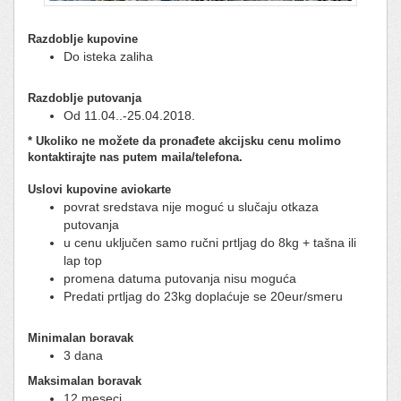
Razdoblje kupovine
Do isteka zaliha
Razdoblje putovanja
Od 11.04..-25.04.2018.
* Ukoliko ne možete da pronađete akcijsku cenu molimo
kontaktirajte nas putem maila/telefona.
Uslovi kupovine aviokarte
povrat sredstava nije moguć u slučaju otkaza
putovanja
u cenu uključen samo ručni prtljag do 8kg + tašna ili
lap top
promena datuma putovanja nisu moguća
Predati prtljag do 23kg doplaćuje se 20eur/smeru
Minimalan boravak
3 dana
Maksimalan boravak
12 meseci