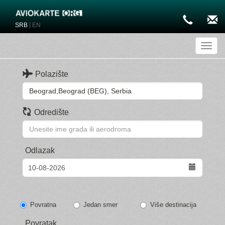
|
SRB
EN
Toggl
Polazište
Odredište
Odlazak
Povratna
Jedan smer
Više destinacija
Povratak