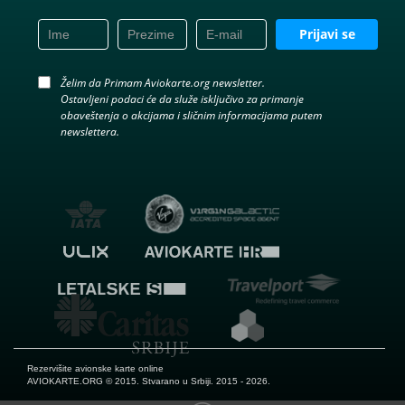
Prijavi se
Želim da Primam Aviokarte.org newsletter.
Ostavljeni podaci će da služe isključivo za primanje
obaveštenja o akcijama i sličnim informacijama putem
newslettera.
Rezervišite avionske karte online
AVIOKARTE.ORG
© 2015. Stvarano u Srbiji. 2015 - 2026.