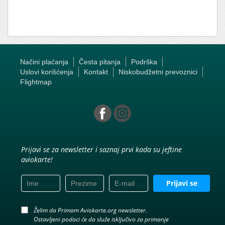
Načini plaćanja
Česta pitanja
Podrška
Uslovi korišćenja
Kontakt
Niskobudžetni prevoznici
Flightmap
Prijavi se za newsletter i saznaj prvi kada su jeftine
aviokarte!
Prijavi se
Želim da Primam Aviokarte.org newsletter.
Ostavljeni podaci će da služe isključivo za primanje