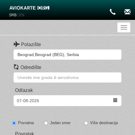
|
SRB
EN
Toggl
Polazište
Odredište
Odlazak
Povratna
Jedan smer
Više destinacija
Povratak