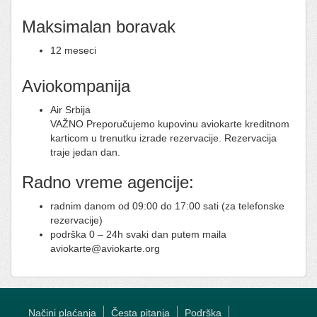
Maksimalan boravak
12 meseci
Aviokompanija
Air Srbija
VAŽNO Preporučujemo kupovinu aviokarte kreditnom
karticom u trenutku izrade rezervacije. Rezervacija
traje jedan dan.
Radno vreme agencije:
radnim danom od 09:00 do 17:00 sati (za telefonske
rezervacije)
podrška 0 – 24h svaki dan putem maila
aviokarte@aviokarte.org
Načini plaćanja
Česta pitanja
Podrška