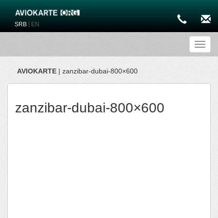
|
SRB
EN
Toggl
AVIOKARTE
| zanzibar-dubai-800×600
zanzibar-dubai-800×600