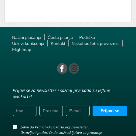
Načini plaćanja
Česta pitanja
Podrška
Uslovi korišćenja
Kontakt
Niskobudžetni prevoznici
Flightmap
Prijavi se za newsletter i saznaj prvi kada su jeftine
aviokarte!
Prijavi se
Želim da Primam Aviokarte.org newsletter.
Ostavljeni podaci će da služe isključivo za primanje