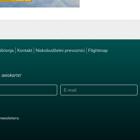
rišćenja
Kontakt
Niskobudžetni prevoznici
Flightmap
e aviokarte!
newslettera.