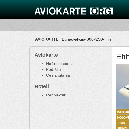
AVIOKARTE
| Etihad-akcija-300×250-min
Aviokarte
Eti
Načini plaćanja
Podrška
Česta pitanja
Hoteli
Rent-a-car