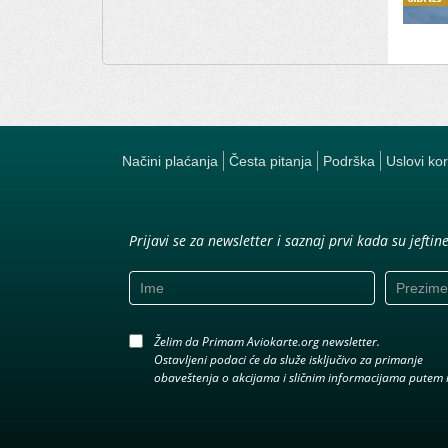
Načini plaćanja
Česta pitanja
Podrška
Uslovi ko
Prijavi se za newsletter i saznaj prvi kada su jeftin
Želim da Primam Aviokarte.org newsletter.
Ostavljeni podaci će da služe isključivo za primanje
obaveštenja o akcijama i sličnim informacijama putem 