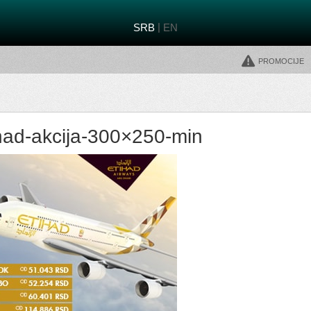
|
SRB
EN
Promocije
had-akcija-300×250-min