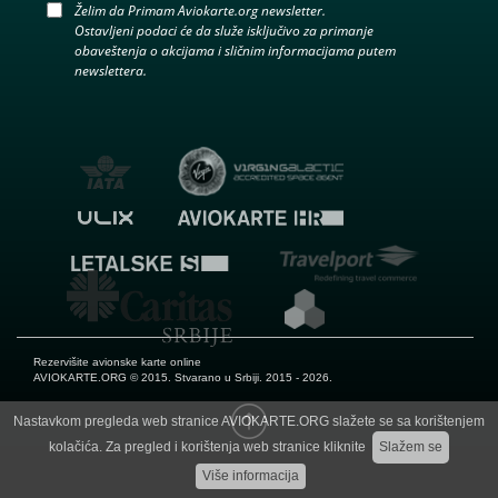
Želim da Primam Aviokarte.org newsletter.
Ostavljeni podaci će da služe isključivo za primanje
obaveštenja o akcijama i sličnim informacijama putem
newslettera.
Rezervišite avionske karte online
AVIOKARTE.ORG
© 2015. Stvarano u Srbiji. 2015 - 2026.
Nastavkom pregleda web stranice AVIOKARTE.ORG slažete se sa korištenjem
kolačića. Za pregled i korištenja web stranice kliknite
Slažem se
Više informacija