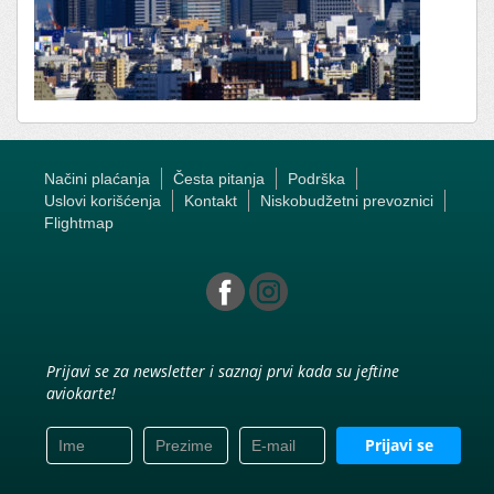
Načini plaćanja
Česta pitanja
Podrška
Uslovi korišćenja
Kontakt
Niskobudžetni prevoznici
Flightmap
Prijavi se za newsletter i saznaj prvi kada su jeftine
aviokarte!
Prijavi se