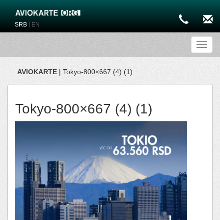
|
SRB
EN
Toggl
AVIOKARTE
| Tokyo-800×667 (4) (1)
Tokyo-800×667 (4) (1)