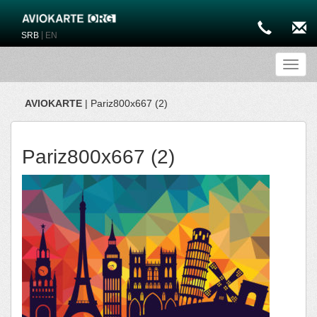
|
SRB
EN
Toggl
AVIOKARTE
| Pariz800x667 (2)
Pariz800x667 (2)