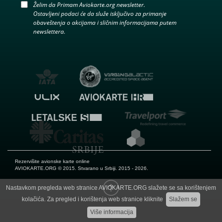
Želim da Primam Aviokarte.org newsletter.
Ostavljeni podaci će da služe isključivo za primanje
obaveštenja o akcijama i sličnim informacijama putem
newslettera.
Rezervišite avionske karte online
AVIOKARTE.ORG
© 2015. Stvarano u Srbiji. 2015 - 2026.
Nastavkom pregleda web stranice AVIOKARTE.ORG slažete se sa korištenjem
kolačića. Za pregled i korištenja web stranice kliknite
Slažem se
Više informacija