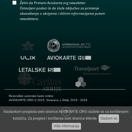
Želim da Primam Aviokarte.org newsletter.
Ostavljeni podaci će da služe isključivo za primanje
obaveštenja o akcijama i sličnim informacijama putem
newslettera.
Rezervišite avionske karte online
AVIOKARTE.ORG
© 2015. Stvarano u Srbiji. 2015 - 2026.
Nastavkom pregleda web stranice AVIOKARTE.ORG slažete se sa korištenjem
kolačića. Za pregled i korištenja web stranice kliknite
Slažem se
Više informacija