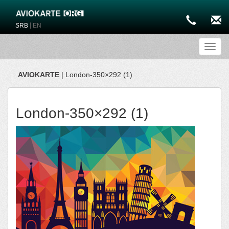
|
SRB
EN
Toggl
AVIOKARTE
| London-350×292 (1)
London-350×292 (1)