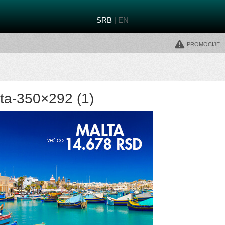
|
SRB
EN
Promocije
ta-350×292 (1)