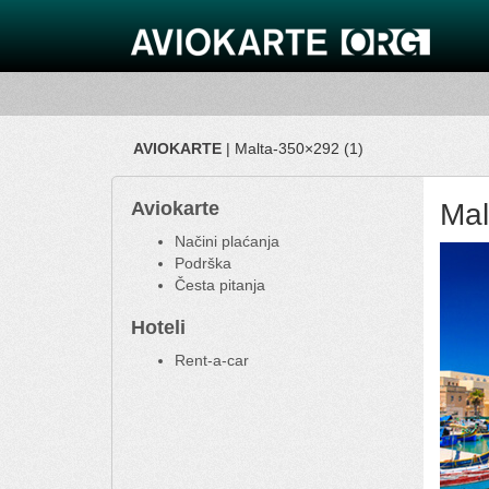
AVIOKARTE
| Malta-350×292 (1)
Aviokarte
Mal
Načini plaćanja
Podrška
Česta pitanja
Hoteli
Rent-a-car