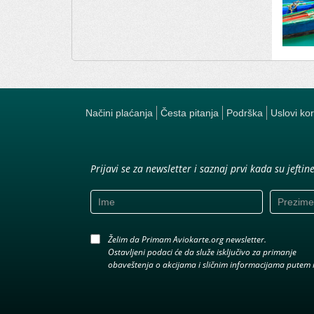
Načini plaćanja
Česta pitanja
Podrška
Uslovi ko
Prijavi se za newsletter i saznaj prvi kada su jeftin
Želim da Primam Aviokarte.org newsletter.
Ostavljeni podaci će da služe isključivo za primanje
obaveštenja o akcijama i sličnim informacijama putem 