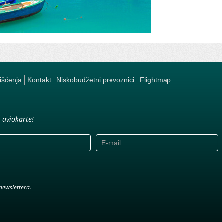
rišćenja
Kontakt
Niskobudžetni prevoznici
Flightmap
e aviokarte!
newslettera.