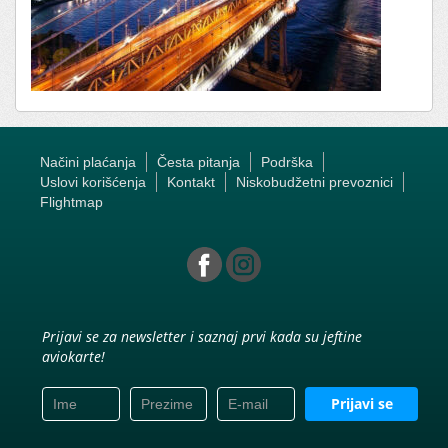
Načini plaćanja
Česta pitanja
Podrška
Uslovi korišćenja
Kontakt
Niskobudžetni prevoznici
Flightmap
Prijavi se za newsletter i saznaj prvi kada su jeftine
aviokarte!
Prijavi se