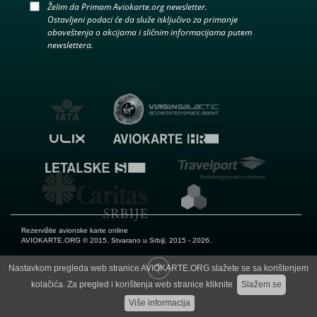
Želim da Primam Aviokarte.org newsletter.
Ostavljeni podaci će da služe isključivo za primanje
obaveštenja o akcijama i sličnim informacijama putem
newslettera.
Rezervišite avionske karte online
AVIOKARTE.ORG
© 2015. Stvarano u Srbiji. 2015 - 2026.
Nastavkom pregleda web stranice AVIOKARTE.ORG slažete se sa korištenjem
kolačića. Za pregled i korištenja web stranice kliknite
Slažem se
Više informacija