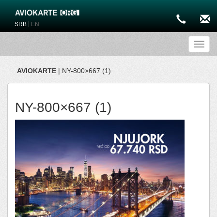
|
SRB
EN
Toggl
AVIOKARTE
| NY-800×667 (1)
NY-800×667 (1)