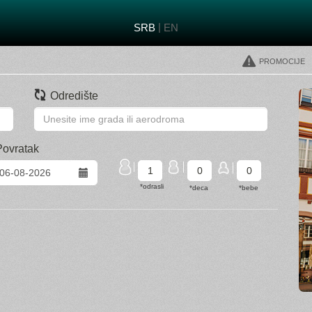
|
SRB
EN
Promocije
Odredište
Povratak