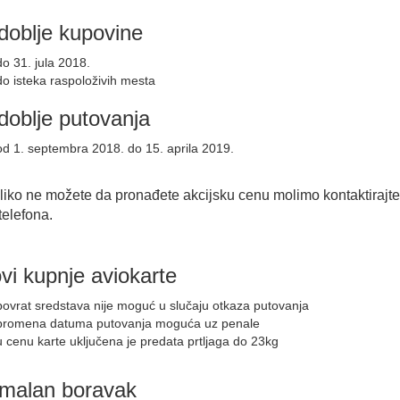
doblje kupovine
do 31. jula 2018.
do isteka raspoloživih mesta
oblje putovanja
od 1. septembra 2018. do 15. aprila 2019.
liko ne možete da pronađete akcijsku cenu molimo kontaktirajt
telefona.
vi kupnje aviokarte
povrat sredstava nije moguć u slučaju otkaza putovanja
promena datuma putovanja moguća uz penale
u cenu karte uključena je predata prtljaga do 23kg
imalan boravak