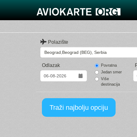
Polazište
Odlazak
Povratna
Jedan smer
Više
destinacija