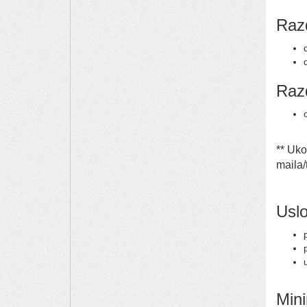
Raz
Razd
** Uko
maila/
Uslo
Min