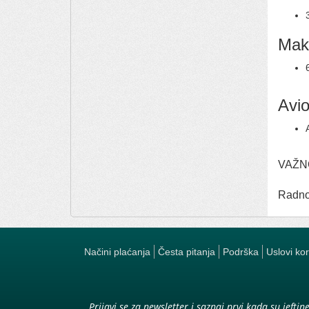
Mak
Avi
VAŽNO
Radno
Načini plaćanja
Česta pitanja
Podrška
Uslovi ko
Prijavi se za newsletter i saznaj prvi kada su jeftin