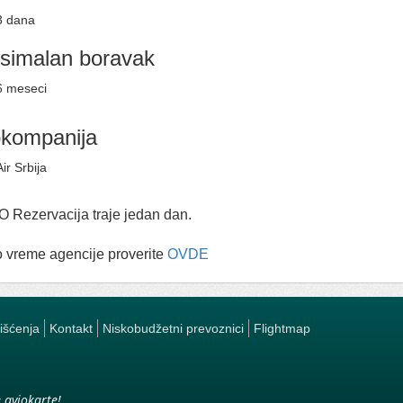
3 dana
simalan boravak
6 meseci
okompanija
Air Srbija
 Rezervacija traje jedan dan.
 vreme agencije proverite
OVDE
rišćenja
Kontakt
Niskobudžetni prevoznici
Flightmap
e aviokarte!