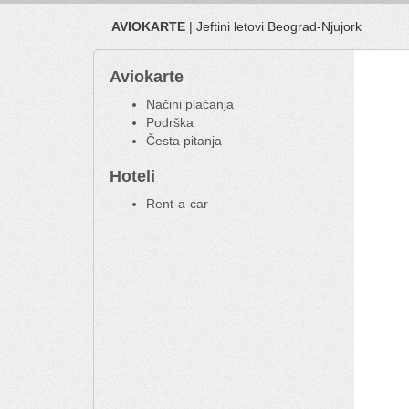
AVIOKARTE
| Jeftini letovi Beograd-Njujork
Aviokarte
Načini plaćanja
Podrška
Česta pitanja
Hoteli
Rent-a-car