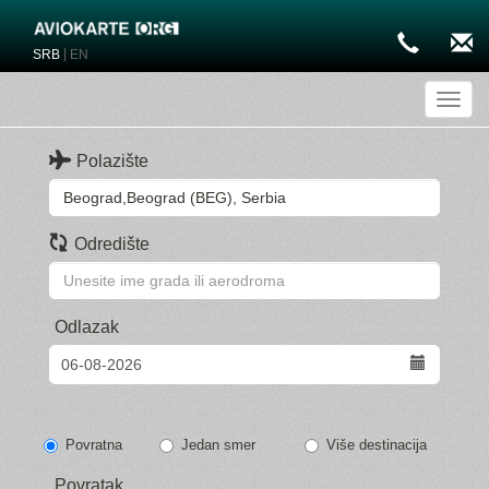
|
SRB
EN
Toggl
Polazište
Odredište
Odlazak
Povratna
Jedan smer
Više destinacija
Povratak