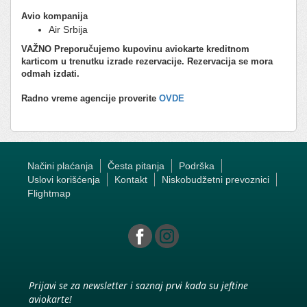
Avio kompanija
Air Srbija
VAŽNO
Preporučujemo kupovinu aviokarte kreditnom
karticom u trenutku izrade rezervacije. Rezervacija se mora
odmah izdati.
Radno vreme agencije proverite
OVDE
Načini plaćanja
Česta pitanja
Podrška
Uslovi korišćenja
Kontakt
Niskobudžetni prevoznici
Flightmap
Prijavi se za newsletter i saznaj prvi kada su jeftine
aviokarte!