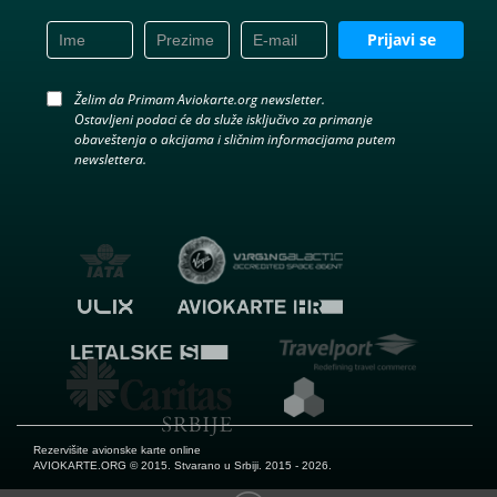
Prijavi se
Želim da Primam Aviokarte.org newsletter.
Ostavljeni podaci će da služe isključivo za primanje
obaveštenja o akcijama i sličnim informacijama putem
newslettera.
Rezervišite avionske karte online
AVIOKARTE.ORG
© 2015. Stvarano u Srbiji. 2015 - 2026.