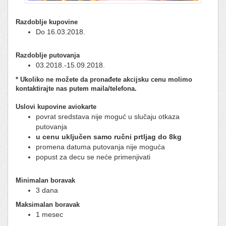
Razdoblje kupovine
Do 16.03.2018.
Razdoblje putovanja
03.2018.-15.09.2018.
* Ukoliko ne možete da pronađete akcijsku cenu molimo
kontaktirajte nas putem maila/telefona.
Uslovi kupovine aviokarte
povrat sredstava nije moguć u slučaju otkaza
putovanja
u cenu uključen samo ručni prtljag do 8kg
promena datuma putovanja nije moguća
popust za decu se neće primenjivati
Minimalan boravak
3 dana
Maksimalan boravak
1 mesec