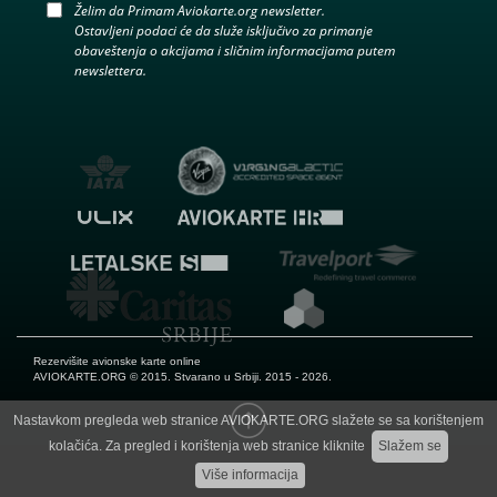
Želim da Primam Aviokarte.org newsletter.
Ostavljeni podaci će da služe isključivo za primanje
obaveštenja o akcijama i sličnim informacijama putem
newslettera.
Rezervišite avionske karte online
AVIOKARTE.ORG
© 2015. Stvarano u Srbiji. 2015 - 2026.
Nastavkom pregleda web stranice AVIOKARTE.ORG slažete se sa korištenjem
kolačića. Za pregled i korištenja web stranice kliknite
Slažem se
Više informacija