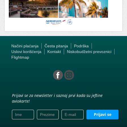
Načini plaćanja
Česta pitanja
Podrška
Uslovi korišćenja
Kontakt
Niskobudžetni prevoznici
Flightmap
Prijavi se za newsletter i saznaj prvi kada su jeftine
aviokarte!
Prijavi se