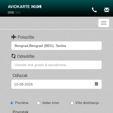
|
SRB
EN
Toggl
Polazište
Odredište
Odlazak
Povratna
Jedan smer
Više destinacija
Povratak